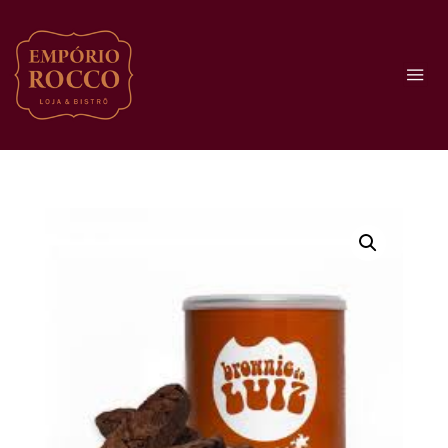
↓
Ir
Menu
para
o
Conteúdo
Principal