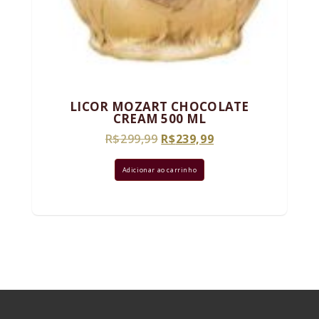
LICOR MOZART CHOCOLATE
CREAM 500 ML
O
O
R$
299,99
R$
239,99
preço
preço
original
atual
Adicionar ao carrinho
era:
é:
R$299,99.
R$239,99.