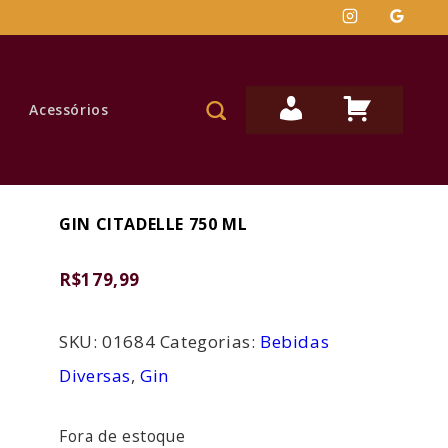
Secondary
M
C
Acessórios
Navigation
I
A
N
R
H
R
A
I
GIN CITADELLE 750 ML
C
N
O
H
R$
179,99
N
O
T
D
SKU:
01684
Categorias:
Bebidas
A
E
Diversas
,
Gin
C
O
Fora de estoque
M