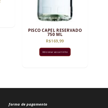
O
9
preço
atual
é:
.
R$239,99.
PISCO CAPEL RESERVADO
750 ML
R$
169,99
Adicionar ao carrinho
forma de pagamento