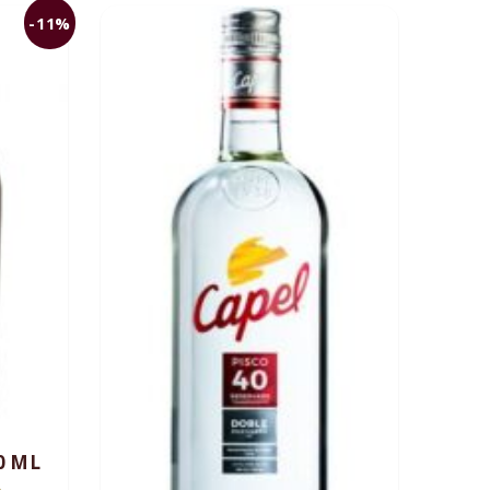
-11%
0 ML