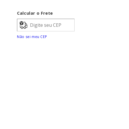
P
Calcular o Frete
R
A
Não sei meu CEP