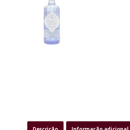
Descrição
Informação adicional