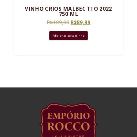
VINHO CRIOS MALBEC TTO 2022
750 ML
O
O
R$
109,99
R$
89,99
preço
preço
original
atual
Adicionar ao carrinho
era:
é:
R$109,99.
R$89,99.