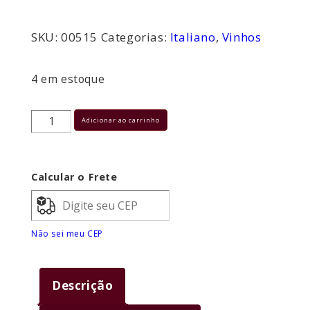
preço
preço
SKU:
00515
Categorias:
Italiano
,
Vinhos
original
atual
era:
é:
4 em estoque
R$99,99.
R$74,99.
VINHO
Adicionar ao carrinho
LE
CASINE
Calcular o Frete
CHIANTI
TTO
Não sei meu CEP
750
ML
quantidade
Descrição