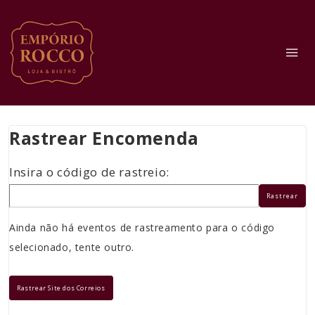
↓
Ir
Menu
para
o
Conteúdo
Principal
Rastrear Encomenda
Insira o código de rastreio:
Rastrear
Ainda não há eventos de rastreamento para o código
selecionado, tente outro.
Rastrear Site dos Correios