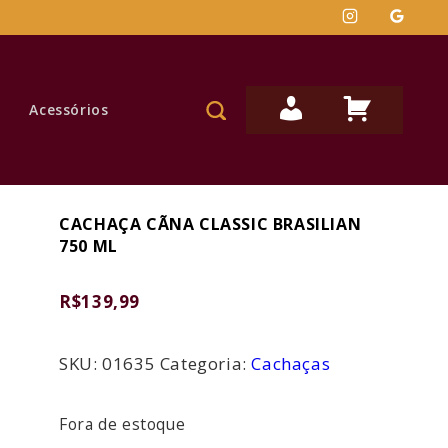
Secondary
M
C
Acessórios
Navigation
I
A
N
R
H
R
A
I
CACHAÇA CÃNA CLASSIC BRASILIAN
750 ML
C
N
O
H
R$
139,99
N
O
T
D
A
E
SKU:
01635
Categoria:
Cachaças
C
O
Fora de estoque
M