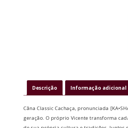
Descrição
Informação adicional
Cãna Classic Cachaça, pronunciada [KA•SHA•
geração.
O próprio Vicente transforma cad
de sua própria cultura e tradições.
Juntos 