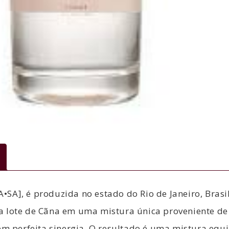
SA], é produzida no estado do Rio de Janeiro, Brasi
a lote de Cãna em uma mistura única proveniente de 
em perfeita sinergia.
O resultado é uma mistura equi