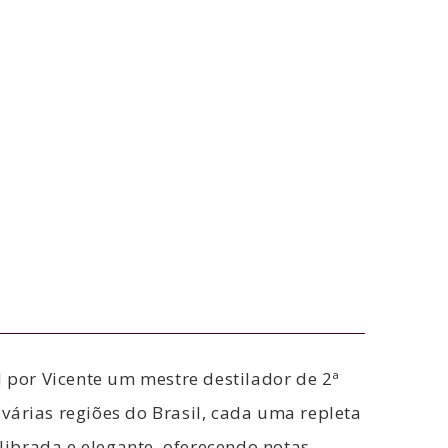
l por Vicente um mestre destilador de 2ª
várias regiões do Brasil, cada uma repleta
librada e elegante, oferecendo notas