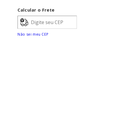
P
Calcular o Frete
R
A
Não sei meu CEP