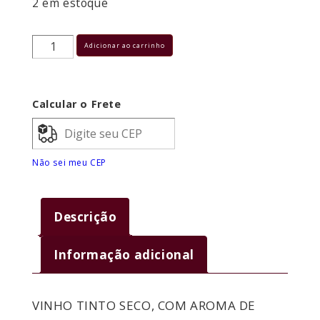
2 em estoque
VINHO
Adicionar ao carrinho
ALFREDO
ROCA
Calcular o Frete
RESERVA
DE
Não sei meu CEP
FAMILIA
CABERNET
FRANC
Descrição
2020
Informação adicional
750
ML
VINHO TINTO SECO, COM AROMA DE
quantidade