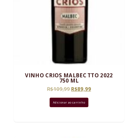
VINHO CRIOS MALBEC TTO 2022
750 ML
O
O
R$
109,99
R$
89,99
preço
preço
original
atual
Adicionar ao carrinho
era:
é:
R$109,99.
R$89,99.